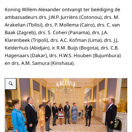
Koning Willem-Alexander ontvangt ter beëdiging de
ambassadeurs drs. J.W.P. Jurriëns (Cotonou), drs. M.
Arakelian (Tbilisi), drs. P. Mollema (Cairo), drs. C. van
Baak (Zagreb), drs. S. Cohen (Panama), drs. J.A.
Klarenbeek (Tripoli), drs. A.C. Kofman (Lima), drs. J.J.
Kelderhuis (Abidjan), ir. R.M. Buijs (Bogota), drs. C.B.
Hagenaars (Dakar), drs. H.W.S. Houben (Bujumbura)
en drs. A.M. Samura (Kinshasa).
Vergroot afbeelding Koning beëdigt ambassadeurs