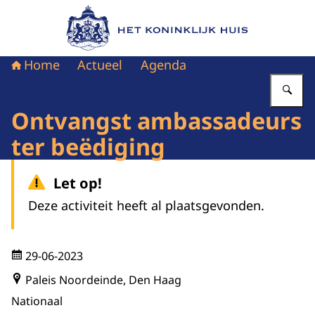
Naar de homepage van Het Koninklijk Huis
Home
Actueel
Agenda
Vu
Ontvangst ambassadeurs
ter beëdiging
Let op!
Deze activiteit heeft al plaatsgevonden.
29-06-2023
Paleis Noordeinde, Den Haag
Nationaal