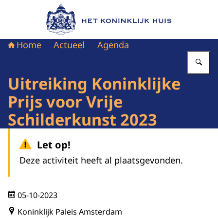
Naar de homepage van Het Koninklijk Huis
Home
Actueel
Agenda
Vu
Uitreiking Koninklijke
Prijs voor Vrije
Schilderkunst 2023
Let op!
Deze activiteit heeft al plaatsgevonden.
05-10-2023
Koninklijk Paleis Amsterdam