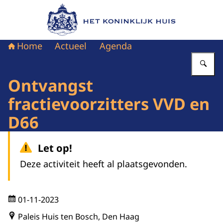
Naar de homepage van Het Koninklijk Huis
Home
Actueel
Agenda
Vu
Ontvangst
fractievoorzitters VVD en
D66
Let op!
Deze activiteit heeft al plaatsgevonden.
01-11-2023
Paleis Huis ten Bosch, Den Haag