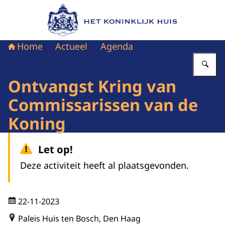
Naar de homepage van Het Koninklijk Huis
Home
Actueel
Agenda
Vu
Ontvangst Kring van
Commissarissen van de
Koning
Let op!
Deze activiteit heeft al plaatsgevonden.
22-11-2023
Paleis Huis ten Bosch, Den Haag