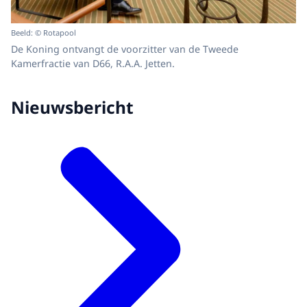
Beeld: © Rotapool
De Koning ontvangt de voorzitter van de Tweede
Kamerfractie van D66, R.A.A. Jetten.
Nieuwsbericht