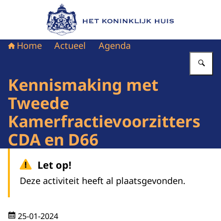
Naar de homepage van Het Koninklijk Huis
Home
Actueel
Agenda
Vu
Kennismaking met
Tweede
Kamerfractievoorzitters
CDA en D66
Let op!
Deze activiteit heeft al plaatsgevonden.
25-01-2024