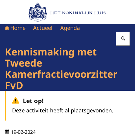
Naar de homepage van Het Koninklijk Huis
Home
Actueel
Agenda
Vu
Kennismaking met
Tweede
Kamerfractievoorzitter
FvD
Let op!
Deze activiteit heeft al plaatsgevonden.
19-02-2024