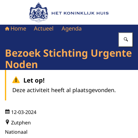
Naar de homepage van Het Koninklijk Huis
Home
Actueel
Agenda
Vu
Bezoek Stichting Urgente
Noden
Let op!
Deze activiteit heeft al plaatsgevonden.
12-03-2024
Zutphen
Nationaal