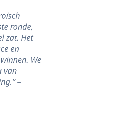
roïsch
ste ronde,
l zat. Het
ace en
n winnen. We
a van
ng.” –