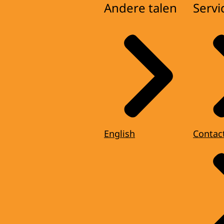
Andere talen
Servi
English
Contac