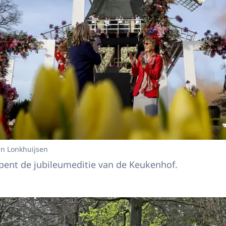
an Lonkhuijsen
pent de jubileumeditie van de Keukenhof.
 Margriet bij opening 75 jaar Keukenhof