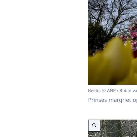
Beeld: © ANP / Robin v
Prinses margriet o
Vergroot afbeelding Prinses