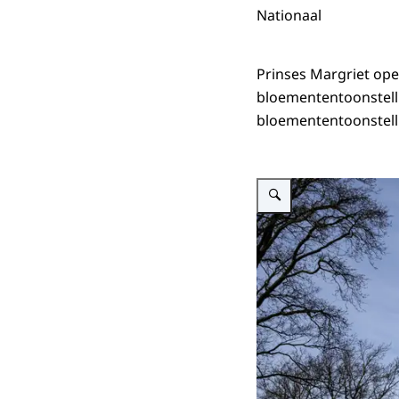
Nationaal
Prinses Margriet ope
bloemententoonstelli
bloemententoonstelli
Vergroot afbeelding Prinses