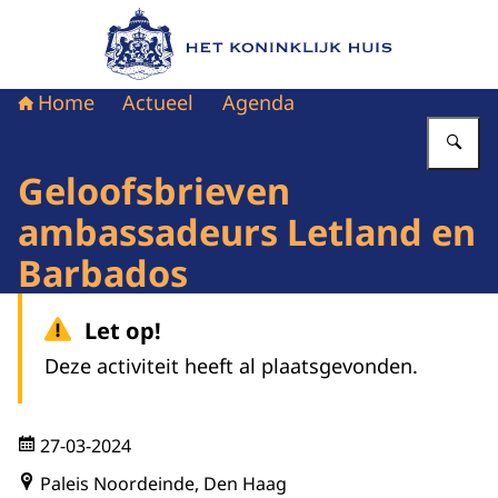
Naar de homepage van Het Koninklijk Huis
Home
Actueel
Agenda
Vu
Geloofsbrieven
ambassadeurs Letland en
Barbados
Let op!
Deze activiteit heeft al plaatsgevonden.
27-03-2024
Paleis Noordeinde, Den Haag