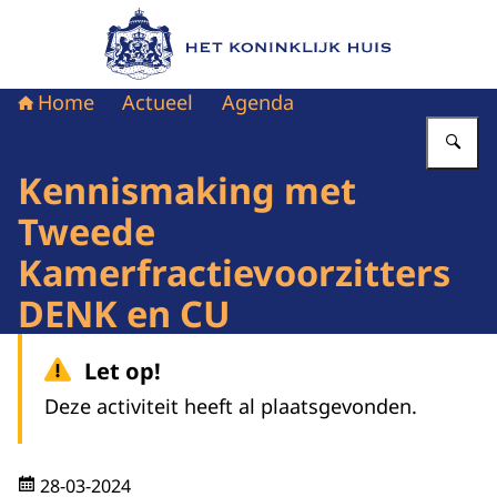
Naar de homepage van Het Koninklijk Huis
Home
Actueel
Agenda
Vu
Kennismaking met
Tweede
Kamerfractievoorzitters
DENK en CU
Let op!
Deze activiteit heeft al plaatsgevonden.
28-03-2024