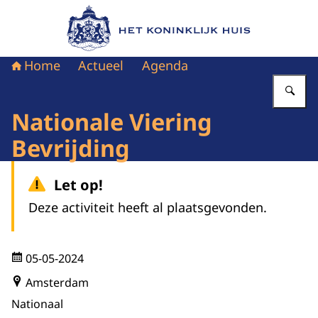
Naar de homepage van Het Koninklijk Huis
Home
Actueel
Agenda
Vu
Nationale Viering
Bevrijding
Let op!
Deze activiteit heeft al plaatsgevonden.
05-05-2024
Amsterdam
Nationaal