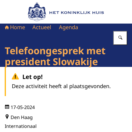
Naar de homepage van Het Koninklijk Huis
Home
Actueel
Agenda
Vu
Telefoongesprek met
president Slowakije
Let op!
Deze activiteit heeft al plaatsgevonden.
17-05-2024
Den Haag
Internationaal