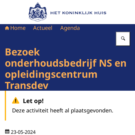
Naar de homepage van Het Koninklijk Huis
Home
Actueel
Agenda
Vu
Bezoek
onderhoudsbedrijf NS en
opleidingscentrum
Transdev
Let op!
Deze activiteit heeft al plaatsgevonden.
23-05-2024