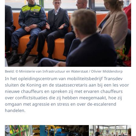
Beeld: © Ministerie van Infrastructuur en Waterstaat / Olivier Middendorp
In het opleidingscentrum van mobiliteitsbedrijf Transdev
sluiten de Koning en de staatssecretaris aan bij een les voor
nieuwe chauffeurs en spreken zij met ervaren chauffeurs
over conflictsituaties die zij hebben meegemaakt, hoe zij
omgaan met agressie en stress en over de-escalerend
handelen.
Open de galerij in vergrot
Op