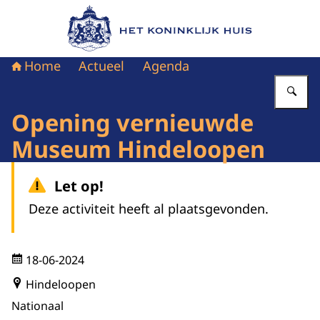
Naar de homepage van Het Koninklijk Huis
Home
Actueel
Agenda
Vu
Opening vernieuwde
Museum Hindeloopen
Let op!
Deze activiteit heeft al plaatsgevonden.
18-06-2024
Hindeloopen
Nationaal