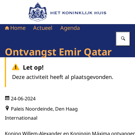
Naar de homepage van Het Koninklijk Huis
Home
Actueel
Agenda
Vu
Ontvangst Emir Qatar
Let op!
Deze activiteit heeft al plaatsgevonden.
24-06-2024
Paleis Noordeinde, Den Haag
Internationaal
Koning Willem-Alexander en Koningin Máxima ontvangen 