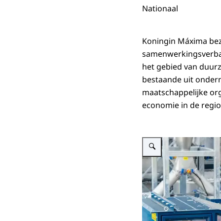
Nationaal
Koningin Máxima bezo
samenwerkingsverban
het gebied van duurz
bestaande uit ondern
maatschappelijke orga
economie in de regio
Vergroot afbeelding Koningi