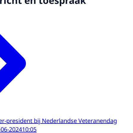
icht en toespraak
er-president bij Nederlandse Veteranendag
-06-2024
10:05