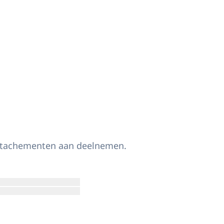
detachementen aan deelnemen.
Open de galerij in vergrote weergave
Open de galerij in vergrote weergave