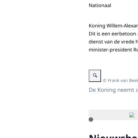
Nationaal
Koning Willem-Alexan
Dit is een eerbetoon
dienst van de vrede 
minister-president R
Vergroot afbeelding Koning
Beeld: © Frank van Bee
De Koning neemt o
©