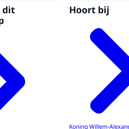
 dit
Hoort bij
p
Koning Willem-Alexan