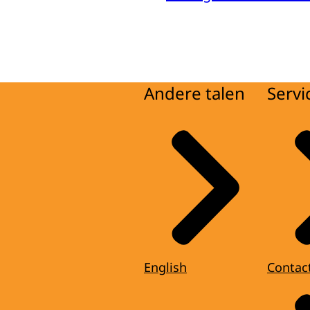
Andere talen
Servi
English
Contac