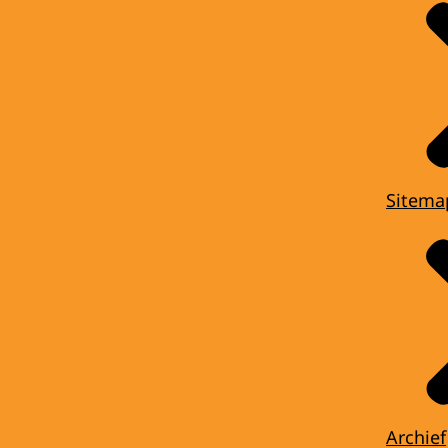
Sitema
Archief