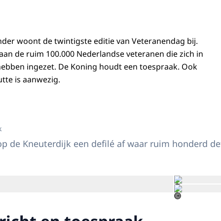
der woont de twintigste editie van Veteranendag bij.
 aan de ruim 100.000 Nederlandse veteranen die zich in
hebben ingezet. De Koning houdt een toespraak. Ook
utte is aanwezig.
 Willem-Alexander bij Veteranendag 2024
k
p de Kneuterdijk een defilé af waar ruim honderd 
Open de galerij in vergrote weergave
©
©