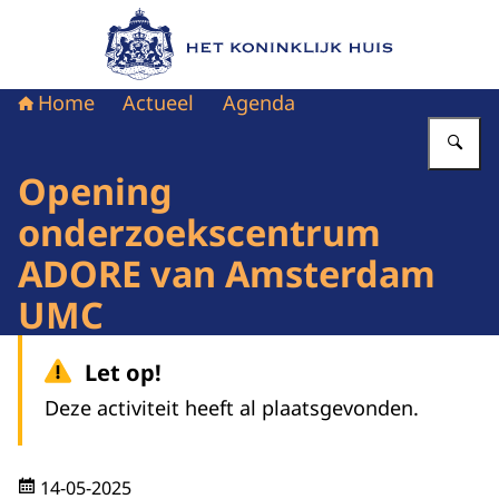
Naar de homepage van Het Koninklijk Huis
Home
Actueel
Agenda
Vu
Opening
onderzoekscentrum
ADORE van Amsterdam
UMC
Let op!
Deze activiteit heeft al plaatsgevonden.
14-05-2025