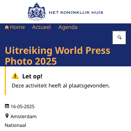
Naar de homepage van Het Koninklijk Huis
Home
Actueel
Agenda
Vu
Uitreiking World Press
Photo 2025
Let op!
Deze activiteit heeft al plaatsgevonden.
16-05-2025
Amsterdam
Nationaal