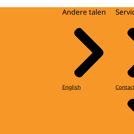
Andere talen
Servi
English
Contac