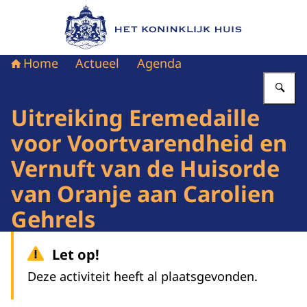
Naar de homepage van Het Koninklijk Huis
Home
Actueel
Agenda
Vu
Uitreiking Eremedaille
voor Voortvarendheid en
Vernuft van de Huisorde
van Oranje aan Carolien
Gehrels
Let op!
Deze activiteit heeft al plaatsgevonden.