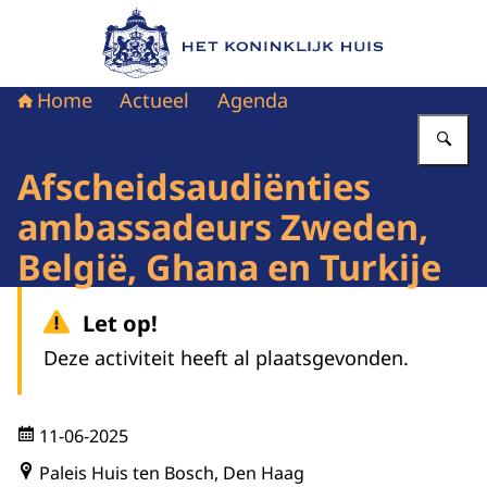
Naar de homepage van Het Koninklijk Huis
Home
Actueel
Agenda
Vu
Afscheidsaudiënties
ambassadeurs Zweden,
België, Ghana en Turkije
Let op!
Deze activiteit heeft al plaatsgevonden.
11-06-2025
Paleis Huis ten Bosch, Den Haag