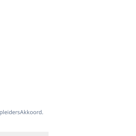
pleidersAkkoord.
Open de galerij in vergrote weergave
 weergave