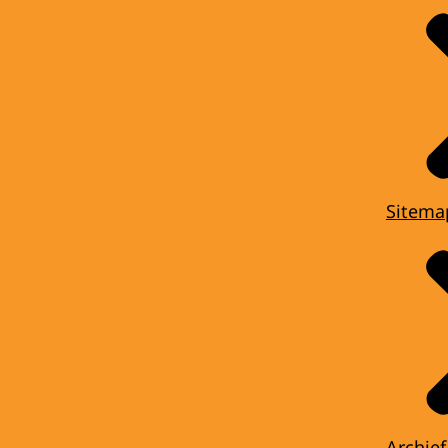
Sitema
Archief