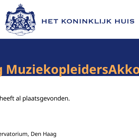
Naar de homepage van Het Koninklijk Huis
g MuziekopleidersAkk
 heeft al plaatsgevonden.
servatorium, Den Haag