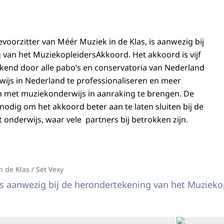
voorzitter van Méér Muziek in de Klas, is aanwezig bij
van het MuziekopleidersAkkoord. Het akkoord is vijf
kend door alle pabo’s en conservatoria van Nederland
ijs in Nederland te professionaliseren en meer
n met muziekonderwijs in aanraking te brengen. De
nodig om het akkoord beter aan te laten sluiten bij de
t onderwijs, waar vele partners bij betrokken zijn.
in Máxima bij herondertekening MuziekopleidersAkkoord
 de Klas / Set Vexy
s aanwezig bij de herondertekening van het Muzieko
Open de galerij in vergrote