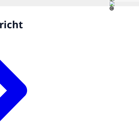
©
©
richt