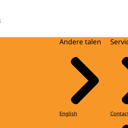
a
Andere talen
Servi
English
Contac