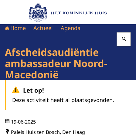
Naar de homepage van Het Koninklijk Huis
Home
Actueel
Agenda
Vu
Afscheidsaudiëntie
ambassadeur Noord-
Macedonië
Let op!
Deze activiteit heeft al plaatsgevonden.
19-06-2025
Paleis Huis ten Bosch, Den Haag