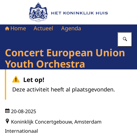
Naar de homepage van Het Koninklijk Huis
Home
Actueel
Agenda
Vu
Concert European Union
Youth Orchestra
Let op!
Deze activiteit heeft al plaatsgevonden.
20-08-2025
Koninklijk Concertgebouw, Amsterdam
Internationaal