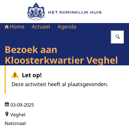
Naar de homepage van Het Koninklijk Huis
Home
Actueel
Agenda
Vu
Bezoek aan
Kloosterkwartier Veghel
Let op!
Deze activiteit heeft al plaatsgevonden.
03-09-2025
Veghel
Nationaal