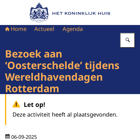
Naar de homepage van Het Koninklijk Huis
Home
Actueel
Agenda
Vu
Bezoek aan
‘Oosterschelde’ tijdens
Wereldhavendagen
Rotterdam
Let op!
Deze activiteit heeft al plaatsgevonden.
06-09-2025