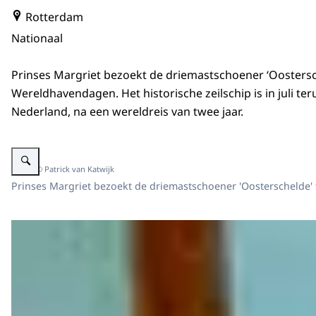
Rotterdam
Nationaal
Prinses Margriet bezoekt de driemastschoener ‘Oostersch
Wereldhavendagen. Het historische zeilschip is in juli te
Nederland, na een wereldreis van twee jaar.
Vergroot afbeelding Prinses Margriet bezoekt ‘Oosterschelde’ tijdens de 
Beeld: © Patrick van Katwijk
Prinses Margriet bezoekt de driemastschoener 'Oosterschelde'