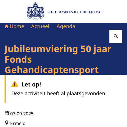
Naar de homepage van Het Koninklijk Huis
Home
Actueel
Agenda
Vu
Jubileumviering 50 jaar
Fonds
Gehandicaptensport
Let op!
Deze activiteit heeft al plaatsgevonden.
07-09-2025
Ermelo