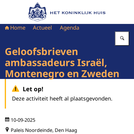
Naar de homepage van Het Koninklijk Huis
Home
Actueel
Agenda
Vu
Geloofsbrieven
ambassadeurs Israël,
Montenegro en Zweden
Let op!
Deze activiteit heeft al plaatsgevonden.
10-09-2025
Paleis Noordeinde, Den Haag