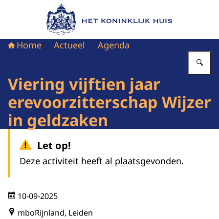
Naar de homepage van Het Koninklijk Huis
Home
Actueel
Agenda
Vu
Viering vijftien jaar
erevoorzitterschap Wijzer
in geldzaken
Let op!
Deze activiteit heeft al plaatsgevonden.
10-09-2025
mboRijnland, Leiden