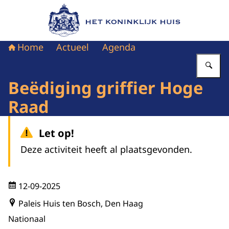
Naar de homepage van Het Koninklijk Huis
Home
Actueel
Agenda
Vu
Beëdiging griffier Hoge
Raad
Let op!
Deze activiteit heeft al plaatsgevonden.
12-09-2025
Paleis Huis ten Bosch, Den Haag
Nationaal