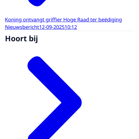
Koning ontvangt griffier Hoge Raad ter beëdiging
Nieuwsbericht
12-09-2025
10:12
Hoort bij