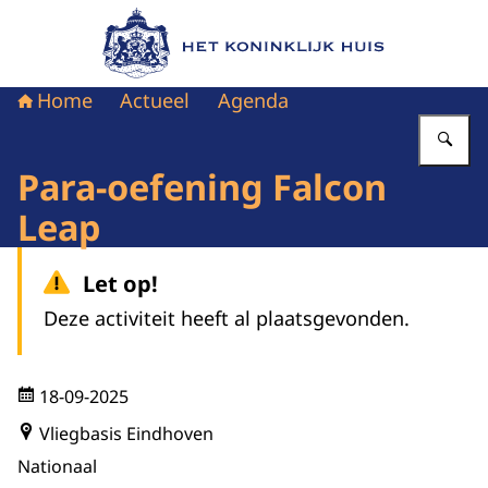
Naar de homepage van Het Koninklijk Huis
Home
Actueel
Agenda
Vu
Para-oefening Falcon
Leap
Let op!
Deze activiteit heeft al plaatsgevonden.
18-09-2025
Vliegbasis Eindhoven
Nationaal