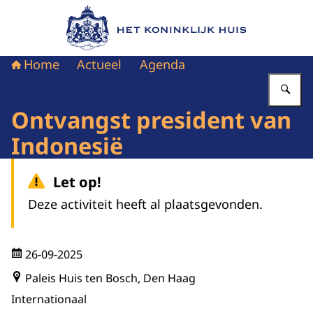
Naar de homepage van Het Koninklijk Huis
Home
Actueel
Agenda
Vu
Ontvangst president van
Indonesië
Let op!
Deze activiteit heeft al plaatsgevonden.
26-09-2025
Paleis Huis ten Bosch, Den Haag
Internationaal