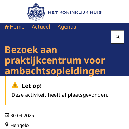
Naar de homepage van Het Koninklijk Huis
Home
Actueel
Agenda
Vu
Bezoek aan
praktijkcentrum voor
ambachtsopleidingen
Let op!
Deze activiteit heeft al plaatsgevonden.
30-09-2025
Hengelo