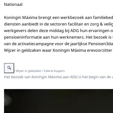
Nationaal
Koningin Máxima brengt een werkbezoek aan familiebedr
diensten aanbiedt in de sectoren facilitair en zorg & veil
werkgevers delen deze middag bij ADG hun ervaringen 
pensioeninformatie aan hun werknemers. Het bezoek is 
van de activatiecampagne voor de jaarlijkse Pensioen3d
Wijzer in geldzaken waar Koningin Máxima erevoorzitter 
Vergroot afbeelding Koningin Máxima spreekt bij ADG dienstengroep over
Beeld: © Wijzer in geldzaken / Valerie Kuypers
Het bezoek van Koningin Máxima aan ADG is het begin van de a