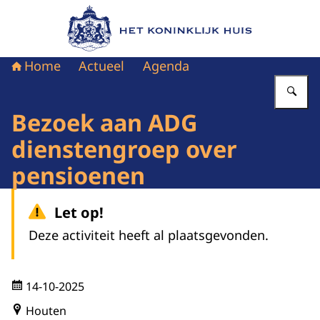
Naar de homepage van Het Koninklijk Huis
Home
Actueel
Agenda
Vu
Bezoek aan ADG
dienstengroep over
pensioenen
Let op!
Deze activiteit heeft al plaatsgevonden.
14-10-2025
Houten