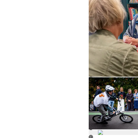
©
©
©