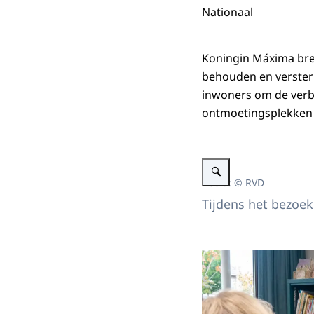
Nationaal
Koningin Máxima bre
behouden en versterk
inwoners om de verb
ontmoetingsplekken i
Vergroot afbeelding Konin
Beeld: © RVD
Tijdens het bezoek