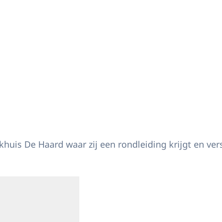
is De Haard waar zij een rondleiding krijgt en versc
in vergrote weergave
Open de galerij in vergrote weergave