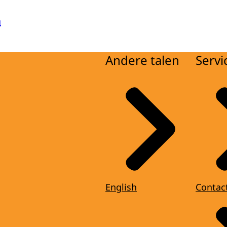
a
Andere talen
Servi
English
Contac