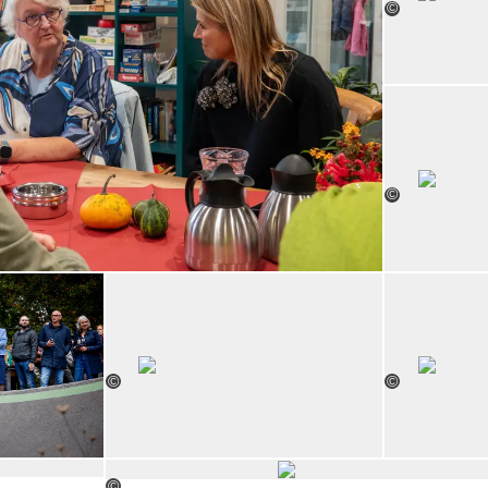
©
©
Open de galerij in vergrote weergave
Open de galerij in ve
©
©
Open de galerij in vergrote weergave
©