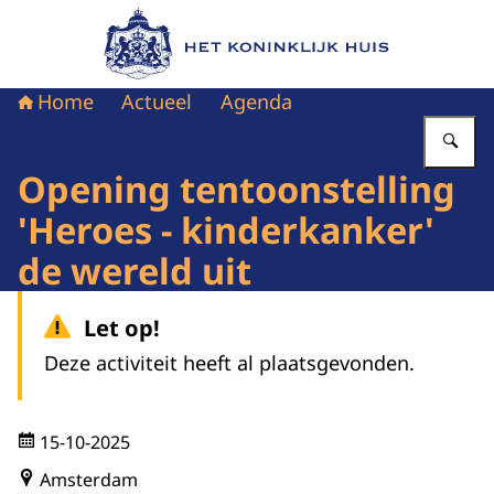
Naar de homepage van Het Koninklijk Huis
Home
Actueel
Agenda
Vu
Opening tentoonstelling
'Heroes - kinderkanker'
de wereld uit
Let op!
Deze activiteit heeft al plaatsgevonden.
15-10-2025
Amsterdam