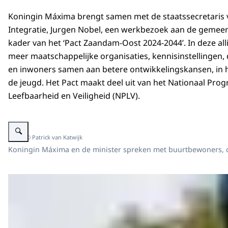
Koningin Máxima brengt samen met de staatssecretaris v
Integratie, Jurgen Nobel, een werkbezoek aan de gemeen
kader van het ‘Pact Zaandam-Oost 2024-2044’. In deze al
meer maatschappelijke organisaties, kennisinstellingen, 
en inwoners samen aan betere ontwikkelingskansen, in h
de jeugd. Het Pact maakt deel uit van het Nationaal Pr
Leefbaarheid en Veiligheid (NPLV).
Vergroot afbeelding Koningin Máxima op werkbezoek in Zaandam-Oost
Beeld: © Patrick van Katwijk
Koningin Máxima en de minister spreken met buurtbewoners, co