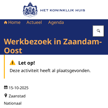
Naar de homepage van Het Koninklijk Huis
Home
Actueel
Agenda
Vu
Werkbezoek in Zaandam-
Oost
Let op!
Deze activiteit heeft al plaatsgevonden.
15-10-2025
Zaanstad
Nationaal