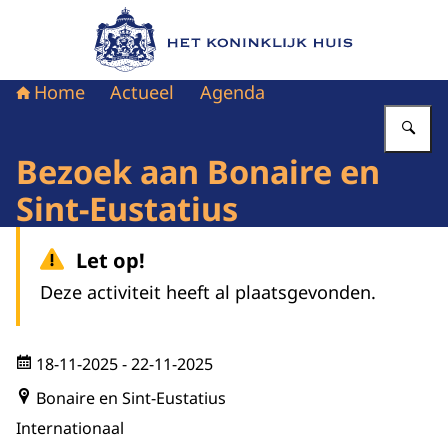
Naar de homepage van Het Koninklijk Huis
Home
Actueel
Agenda
Vu
Bezoek aan Bonaire en
Sint-Eustatius
Let op!
Deze activiteit heeft al plaatsgevonden.
18-11-2025
- 22-11-2025
Bonaire en Sint-Eustatius
Internationaal