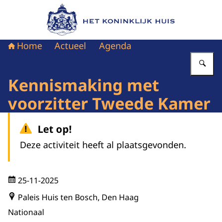
Naar de homepage van Het Koninklijk Huis
Home
Actueel
Agenda
Vu
Kennismaking met
voorzitter Tweede Kamer
Let op!
Deze activiteit heeft al plaatsgevonden.
25-11-2025
Paleis Huis ten Bosch, Den Haag
Nationaal