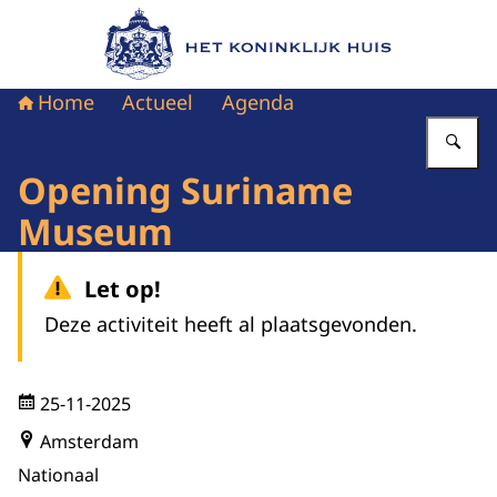
Naar de homepage van Het Koninklijk Huis
Home
Actueel
Agenda
Vu
Opening Suriname
Museum
Let op!
Deze activiteit heeft al plaatsgevonden.
25-11-2025
Amsterdam
Nationaal