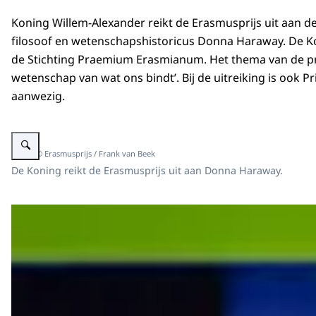
Koning Willem-Alexander reikt de Erasmusprijs uit aan 
filosoof en wetenschapshistoricus Donna Haraway. De K
de Stichting Praemium Erasmianum. Het thema van de prijs
wetenschap van wat ons bindt’. Bij de uitreiking is ook Pr
aanwezig.
Vergroot afbeelding Koning reikt Erasmusprijs uit aan Donna Haraway
Beeld: © Erasmusprijs / Frank van Beek
De Koning reikt de Erasmusprijs uit aan Donna Haraway.