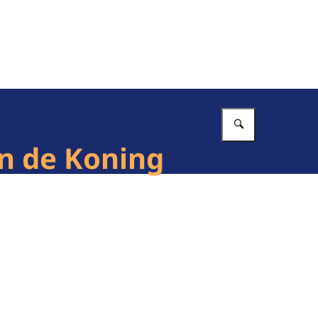
Vul in wat 
n de Koning