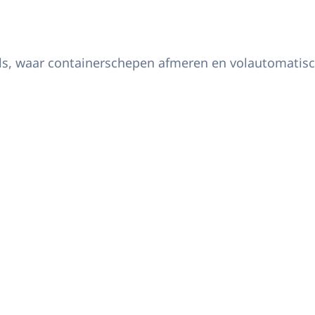
engen een werkbezoek aan de haven van Rotterdam in het kader van ondermijni
, waar containerschepen afmeren en volautomatisch 