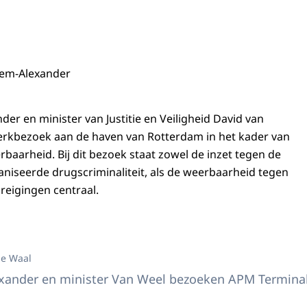
lem-Alexander
er en minister van Justitie en Veiligheid David van
rkbezoek aan de haven van Rotterdam in het kader van
baarheid. Bij dit bezoek staat zowel de inzet tegen de
aniseerde drugscriminaliteit, als de weerbaarheid tegen
dreigingen centraal.
 Willem-Alexander en minister van Justitie en Veiligheid David van Weel br
de Waal
ander en minister Van Weel bezoeken APM Terminals, 