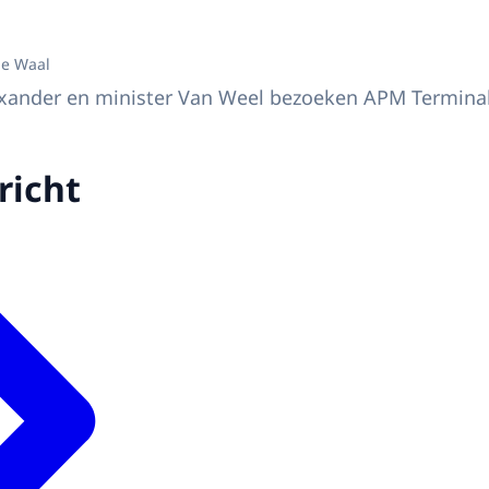
 Willem-Alexander en minister van Justitie en Veiligheid David van Weel br
de Waal
xander en minister Van Weel bezoeken APM Terminals
richt