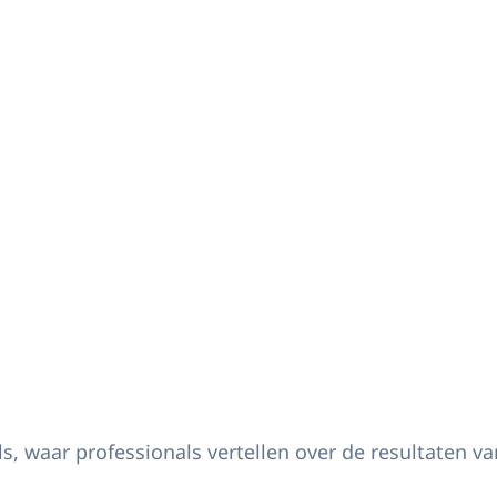
engen een werkbezoek aan de haven van Rotterdam in het kader van ondermijni
waar professionals vertellen over de resultaten van