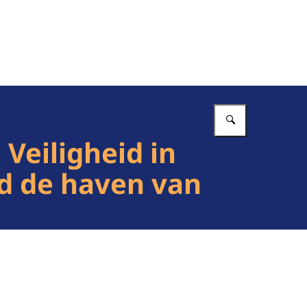
Vul in wat 
Veiligheid in
d de haven van