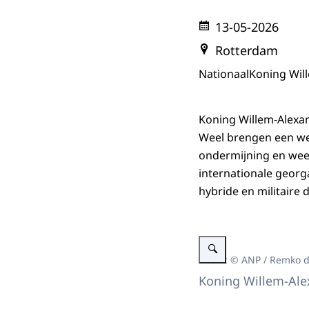
13-05-2026
Rotterdam
Nationaal
Koning Wil
Koning Willem-Alexand
Weel brengen een we
ondermijning en weer
internationale georg
hybride en militaire 
Vergroot afbeelding Koning
Beeld: © ANP / Remko 
Koning Willem-Alex