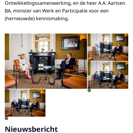
Ontwikkelingssamenwerking, en de heer A.A. Aartsen
BA, minister van Werk en Participatie voor een
(hernieuwde) kennismaking.
Open de galerij in vergrot
Op
Op
©
Open de galerij in vergrote weergave
©
©
©
Nieuwsbericht