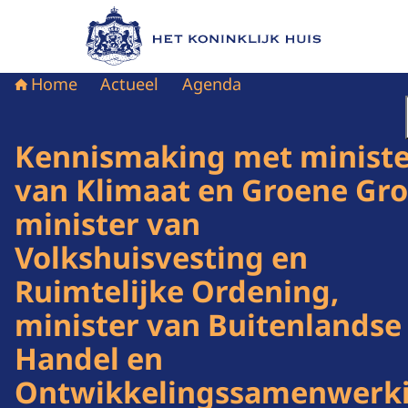
Naar de homepage van Het Koninklijk Huis
Home
Actueel
Agenda
Kennismaking met ministe
van Klimaat en Groene Gro
minister van
Volkshuisvesting en
Ruimtelijke Ordening,
minister van Buitenlandse
Handel en
Ontwikkelingssamenwerk