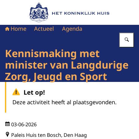
Naar de homepage van Het Koninklijk Huis
Home
Actueel
Agenda
Vu
Kennismaking met
minister van Langdurige
Zorg, Jeugd en Sport
Let op!
Deze activiteit heeft al plaatsgevonden.
03-06-2026
Paleis Huis ten Bosch, Den Haag