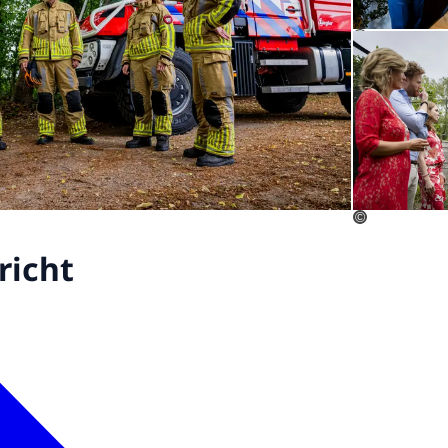
©
©
richt