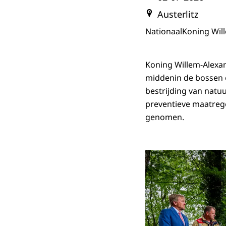
Austerlitz
Nationaal
Koning Wil
Koning Willem-Alexan
middenin de bossen o
bestrijding van natu
preventieve maatrege
genomen.