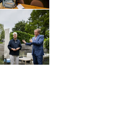
Open de galerij in vergrote weergave