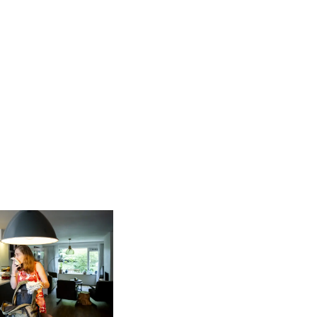
in vergrote weergave
Open de galerij in vergrote weergave