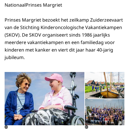
Nationaal
Prinses Margriet
Prinses Margriet bezoekt het zeilkamp Zuiderzeevaart
van de Stichting Kinderoncologische Vakantiekampen
(SKOV). De SKOV organiseert sinds 1986 jaarlijks
meerdere vakantiekampen en een familiedag voor
kinderen met kanker en viert dit jaar haar 40-jarig
jubileum.
Open de galerij in vergrot
Op
Op
©
©
©