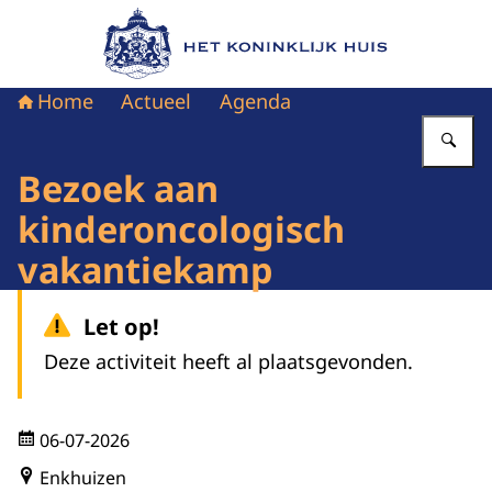
Naar de homepage van Het Koninklijk Huis
Home
Actueel
Agenda
Vu
Bezoek aan
kinderoncologisch
vakantiekamp
Let op!
Deze activiteit heeft al plaatsgevonden.
06-07-2026
Enkhuizen