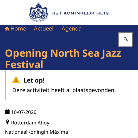
Naar de homepage van Het Koninklijk Huis
Home
Actueel
Agenda
Vu
Opening North Sea Jazz
Festival
Let op!
Deze activiteit heeft al plaatsgevonden.
10-07-2026
Rotterdam Ahoy
Nationaal
Koningin Máxima