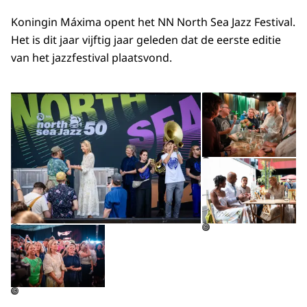
Koningin Máxima opent het NN North Sea Jazz Festival.
Het is dit jaar vijftig jaar geleden dat de eerste editie
van het jazzfestival plaatsvond.
Open de galerij in vergrot
Op
Op
©
Open de galerij in vergrote weergave
©
©
©